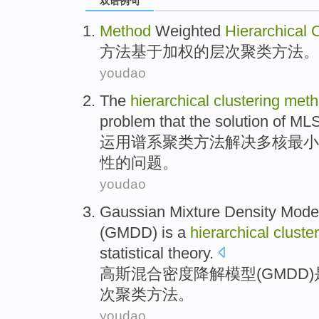
双语例句
Method
Weighted
Hierarchical
C
方法
基于加权
的
层次
聚类
方法。
youdao
The
hierarchical
clustering
meth
problem
that the
solution
of
MLS
运用
谱系
聚类
方法
解决多
核最小
性
的
问题
。
youdao
Gaussian
Mixture
Density
Model
(
GMDD
)
is
a
hierarchical
cluste
statistical
theory
.
高斯
混合
密度
降解
模型
(
GMDD
)
次
聚类
方法
。
youdao