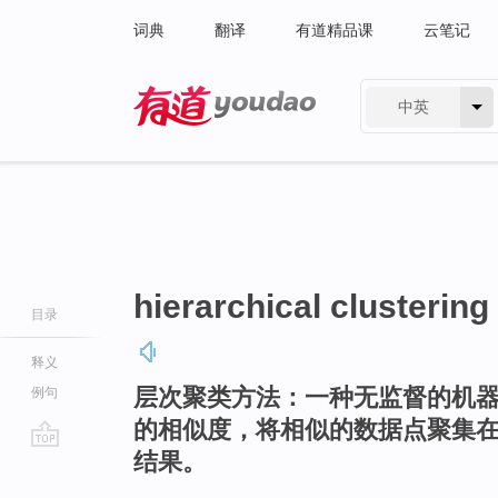
词典
翻译
有道精品课
云笔记
中英
有道 - 网易旗下搜索
hierarchical clusterin
目录
释义
层次聚类方法：一种无监督的机
例句
的相似度，将相似的数据点聚集
结果。
go
top