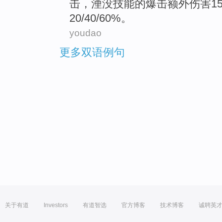
击，湮没
技能
的爆
击
额外
伤害
1
20/40/60%。
youdao
更多双语例句
关于有道
Investors
有道智选
官方博客
技术博客
诚聘英