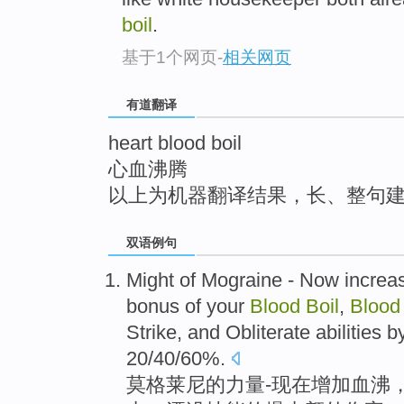
top
boil
.
基于1个网页
-
相关网页
有道翻译
heart blood boil
心血沸腾
以上为机器翻译结果，长、整句
双语例句
Might
of
Mograine
-
Now
increa
bonus
of your
Blood
Boil
,
Blood
Strike, and Obliterate
abilities
by
20/40/60%.
莫
格莱尼
的
力量
-
现在
增加
血
沸