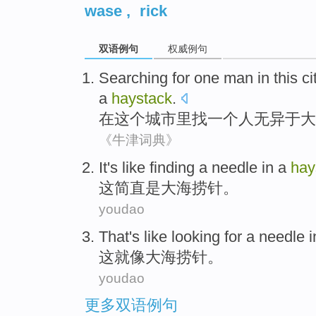
wase
,
rick
双语例句
权威例句
Searching
for
one
man
in
this
ci
a
haystack
.
在
这个
城市里
找
一个
人
无异于大
《牛津词典》
It
's
like finding
a needle in a
hay
这
简直是
大海捞针
。
youdao
That
's like
looking for a needle 
这
就
像大海捞针。
youdao
更多双语例句