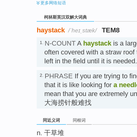
更多
网络短语
柯林斯英汉双解大词典
haystack
TEM8
/ˈheɪˌstæk/
N-COUNT
A
haystack
is a larg
1.
often covered with a straw roof t
left in the field until it is n
PHRASE
If you are trying to f
2.
that it is like looking for
a needl
mean that you are extremely un
大海捞针般难找
同近义词
同根词
n. 干草堆