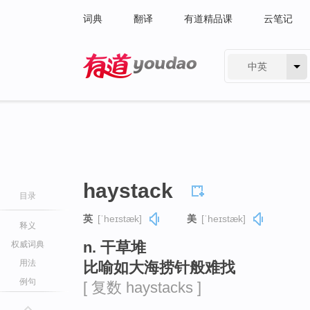
词典
翻译
有道精品课
云笔记
中英
有道 - 网易旗下搜索
haystack
目录
英
[ˈheɪstæk]
美
[ˈheɪstæk]
释义
n. 干草堆
权威词典
用法
比喻如大海捞针般难找
例句
[ 复数 haystacks ]