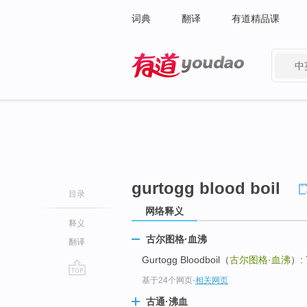
词典
翻译
有道精品课
中
有道 - 网易旗下搜索
gurtogg blood boil
目录
网络释义
释义
古尔图格·血沸
翻译
Gurtogg Bloodboil（
古尔图格·血沸
）: 
基于24个网页
-
相关网页
go
top
古通·沸血