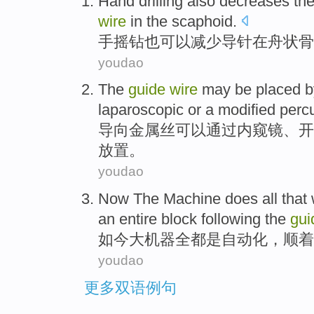
Hand
drilling
also
decreases
th
wire
in
the scaphoid
.
手摇
钻
也
可以减少
导
针
在
舟
状骨
youdao
The
guide
wire
may be
placed
b
laparoscopic
or
a
modified
perc
导向
金属丝
可以
通过
内窥镜
、
开
放置
。
youdao
Now
The
Machine
does all
that 
an entire
block
following
the
gui
如今
大
机器
全都
是
自动化
，
顺着
youdao
更多双语例句