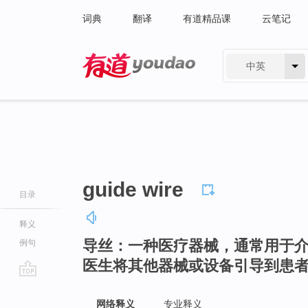
词典
翻译
有道精品课
云笔记
中英
有道 - 网易旗下搜索
guide wire
目录
释义
导丝：一种医疗器械，通常用于
例句
医生将其他器械或设备引导到患
go
top
网络释义
专业释义