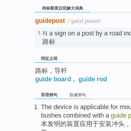
柯林斯英汉双解大词典
guidepost
/ˈɡaɪdˌpəʊst/
N
a sign on a post by a road in
1.
路标
同近义词
路标，导杆
guide board
,
guide rod
双语例句
权威例句
The
device
is
applicable
for
mou
bushes
combined
with
a
guide
本
发明的
装置
应用
于
安装
冲头
，