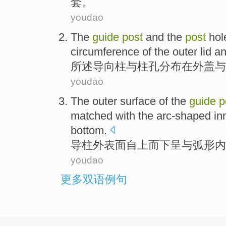
套。
youdao
The
guide
post
and
the
post
hol
circumference
of
the
outer
lid
a
所
述
导向
柱
与
柱
孔
分布
在外
盖
与
youdao
The
outer
surface
of the
guide
p
matched
with
the
arc-shaped
in
bottom.
导
柱
外
表面
自上而下
呈
与
弧形
内
youdao
更多双语例句