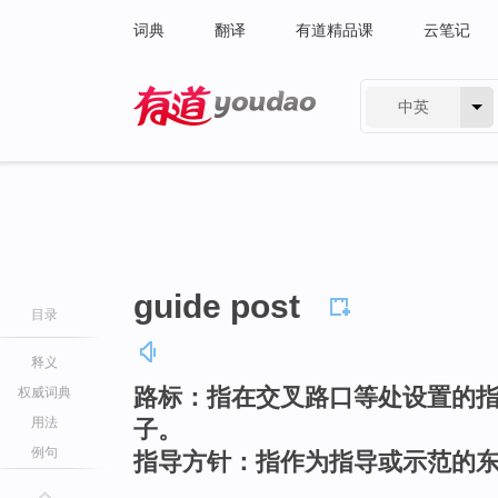
词典
翻译
有道精品课
云笔记
中英
有道 - 网易旗下搜索
guide post
目录
释义
路标：指在交叉路口等处设置的
权威词典
用法
子。
例句
指导方针：指作为指导或示范的