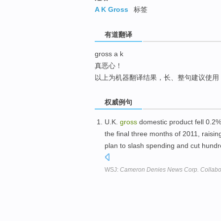
top
A K Gross
标签
有道翻译
gross a k
真恶心！
以上为机器翻译结果，长、整句建议使用
权威例句
U.K.
gross
domestic product fell 0.2% i
the final three months of 2011, raisi
plan to slash spending and cut hundre
WSJ:
Cameron Denies News Corp. Collabo