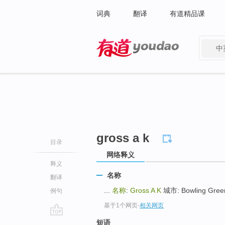
词典
翻译
有道精品课
中
有道 - 网易旗下搜索
gross a k
目录
网络释义
释义
名称
翻译
...
名称
:
Gross A K
城市: Bowling Gree
例句
基于1个网页
-
相关网页
go
短语