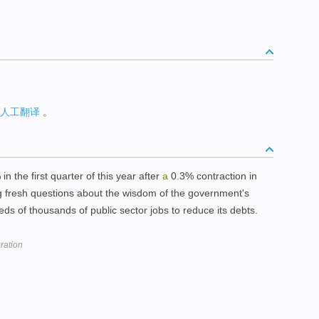
人工翻译
。
n the first quarter of this year after
a
0.3% contraction in
ng fresh questions about the wisdom of the government's
ds of thousands of public sector jobs to reduce its debts.
ration