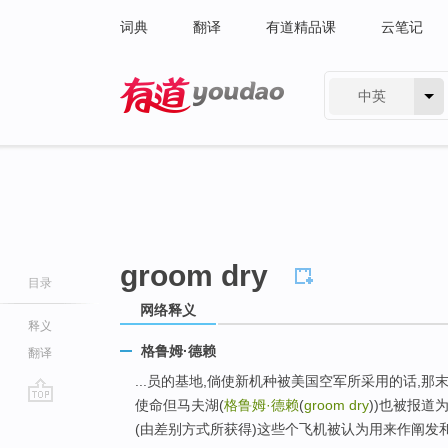
词典
翻译
有道精品课
云笔记
中英
有道 - 网易旗下搜索
groom dry
目录
网络释义
释义
格鲁姆·德赖
翻译
...员的基地,倘使新机种被美国空军所采用的话,
使命但马夫湖(
格鲁姆·德赖
(
groom dry
))也被报
go
(由差别方式所获得)这些个飞机被认为用来作阐发
top