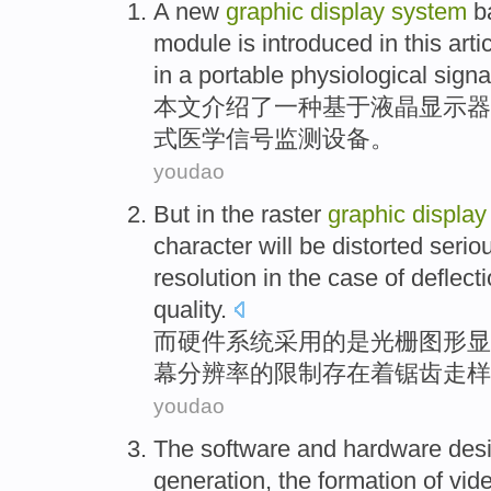
A
new
graphic
display
system
b
module is
introduced
in this
arti
in
a portable physiological
signa
本文
介绍了
一种
基于
液晶
显示器
式
医学
信号
监测设备。
youdao
But
in the
raster
graphic
display
character
will
be
distorted
seriou
resolution
in the case
of
deflect
quality
.
而
硬件
系统
采用
的
是
光栅
图形
显
幕
分辨率
的
限制
存在着锯齿
走样
youdao
The
software and
hardware
des
generation
, the
formation
of
vid