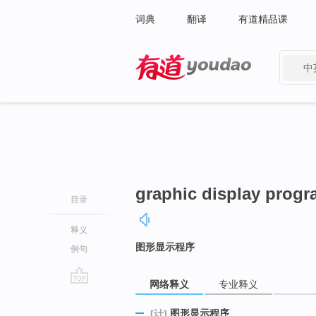
词典
翻译
有道精品课
中
有道 - 网易旗下搜索
graphic display prog
目录
释义
图形显示程序
例句
网络释义
专业释义
go
top
图形显示程序
[计]