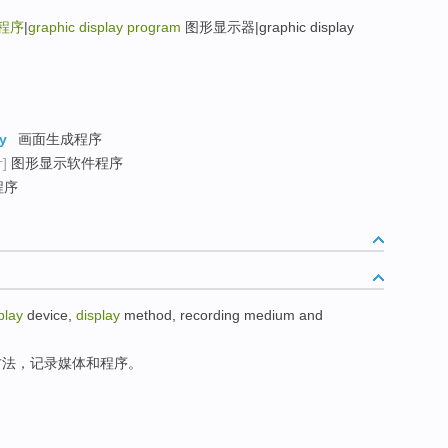
程序
|
graphic display program
图形显示器|graphic display
y
画面生成程序
]
图形显示软件程序
程序
play
device,
display
method
,
recording
medium
and
方法
，
记录
媒体
和
程序
。