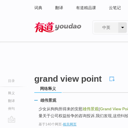
词典
翻译
有道精品课
云笔记
中英
有道 - 网易旗下搜索
grand view point
目录
网络释义
释义
雄伟景观
翻译
例句
少女从狗狗所得来的安慰
雄伟景观
(
Grand View Poi
量关于公司权益纷争的咨询投诉,我们发现,这些纠纷
基于140个网页
-
相关网页
go