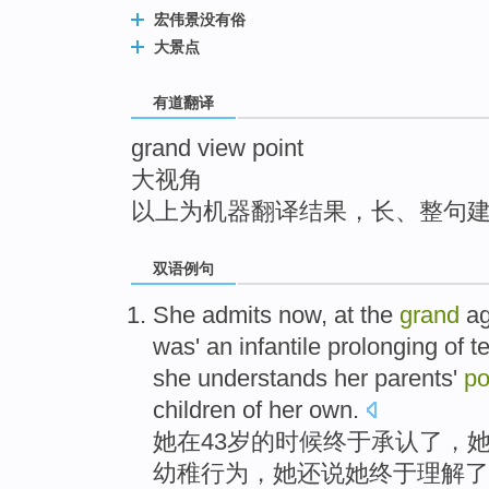
top
宏伟景没有俗
大景点
有道翻译
grand view point
大视角
以上为机器翻译结果，长、整句
双语例句
She
admits
now,
at the
grand
a
was
' an
infantile
prolonging
of
t
she
understands
her
parents'
po
children
of
her own.
她
在
43
岁
的
时候终于
承认
了，
幼稚
行为，她
还
说她
终于理解
了