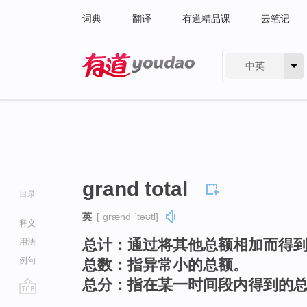
词典
翻译
有道精品课
云笔记
中英
有道 - 网易旗下搜索
grand total
目录
英
[ˌɡrænd ˈtəʊtl]
释义
总计：通过将其他总额相加而得
用法
例句
总数：指异常小的总额。
总分：指在某一时间段内得到的
go