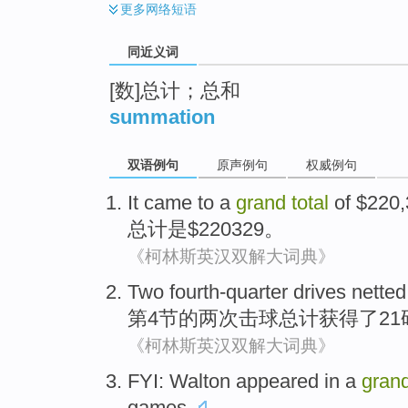
更多
网络短语
同近义词
[数]总计；总和
summation
双语例句
原声例句
权威例句
It
came to a
grand
total
of $220,
总计
是$220329。
《柯林斯英汉双解大词典》
Two
fourth-quarter
drives
netted
第4节的
两
次击球
总计
获得
了
21
《柯林斯英汉双解大词典》
FYI
:
Walton appeared
in
a
gran
games
.