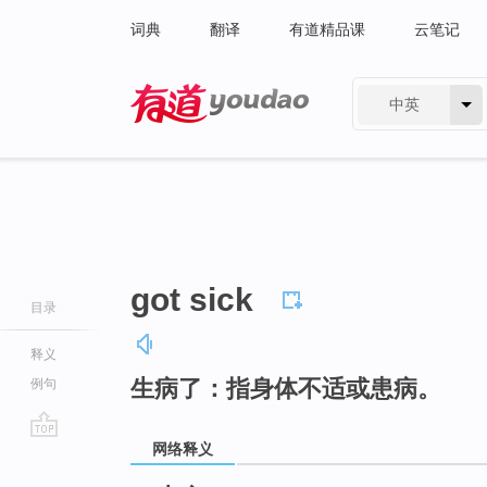
词典
翻译
有道精品课
云笔记
中英
有道 - 网易旗下搜索
got sick
目录
释义
生病了：指身体不适或患病。
例句
网络释义
go
top