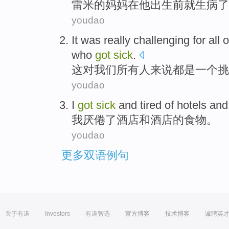
雷
米的妈妈在他出生前就生病了
youdao
I
t was really challenging for all 
who
got
sick
.
这
对我们所有人来说都是一个挑
youdao
I
got
sick
and tired
of
hotels
and
我
厌倦
了
酒店
和
酒店
的食物。
youdao
更多双语例句
关于有道
Investors
有道智选
官方博客
技术博客
诚聘英