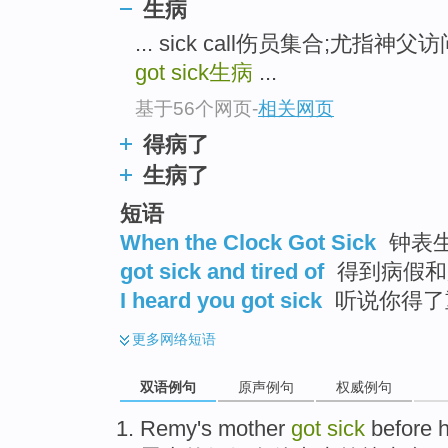
生病
... sick call伤员集合;尤指神父访问病
got sick
生病
...
基于56个网页
-
相关网页
得病了
生病了
短语
When the Clock Got Sick
钟表
got sick and tired of
得到病假和厌
I heard you got sick
听说你得了重
更多
网络短语
双语例句
原声例句
权威例句
R
emy's mother
got
sick
before h