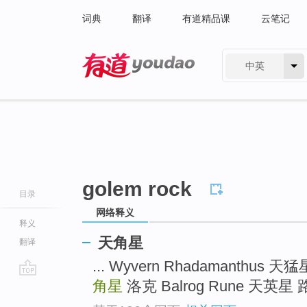
词典
翻译
有道精品课
云笔记
中英
有道 - 网易旗下搜索
golem rock
目录
网络释义
释义
天角星
翻译
... Wyvern Rhadamanthus
角星
洛克 Balrog Rune 天英星 路
go
top