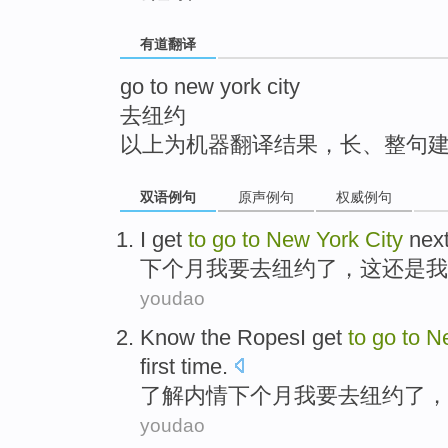
top
有道翻译
go to new york city
去纽约
以上为机器翻译结果，长、整句
双语例句
原声例句
权威例句
I
get
to
go
to
New
York
City
nex
下个
月
我
要
去
纽约
了，
这
还是我
youdao
Know
the RopesI get
to
go
to
N
first
time
.
了解
内情
下个
月
我
要
去
纽约
了
，
youdao