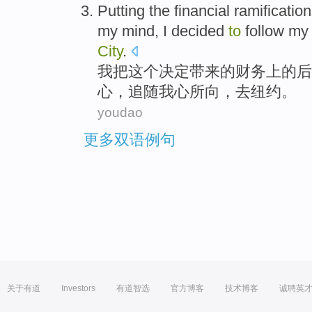
Putting
the
financial
ramificatio
my mind,
I
decided
to
follow
my 
City
.
我
把
这个决定
带来
的
财务
上
的
后
心
，
追随
我心
所向，
去
纽约
。
youdao
更多双语例句
关于有道
Investors
有道智选
官方博客
技术博客
诚聘英