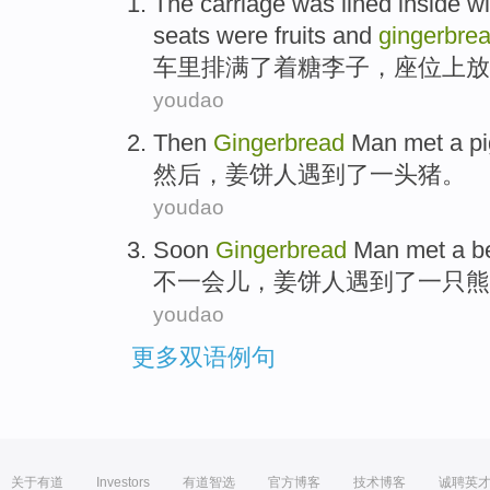
The
carriage
was
lined
inside w
seats were
fruits
and
gingerbre
车里
排满
了着糖
李子
，
座位
上放
youdao
Then
Gingerbread
Man
met
a
p
然后，
姜饼
人
遇到了
一
头猪
。
youdao
Soon
Gingerbread
Man
met
a
b
不一会儿
，
姜饼
人
遇到了
一
只熊
youdao
更多双语例句
关于有道
Investors
有道智选
官方博客
技术博客
诚聘英