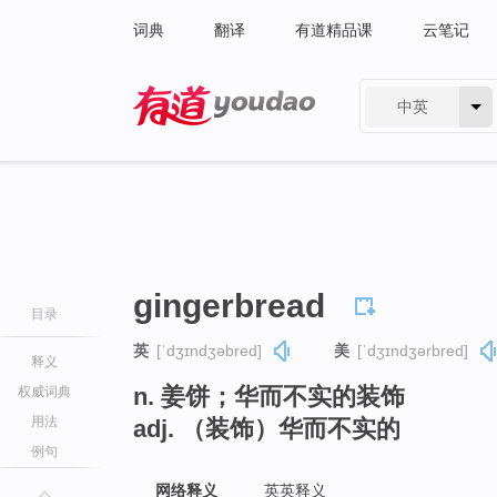
词典
翻译
有道精品课
云笔记
中英
有道 - 网易旗下搜索
gingerbread
目录
英
[ˈdʒɪndʒəbred]
美
[ˈdʒɪndʒərbred]
释义
n. 姜饼；华而不实的装饰
权威词典
用法
adj. （装饰）华而不实的
例句
网络释义
英英释义