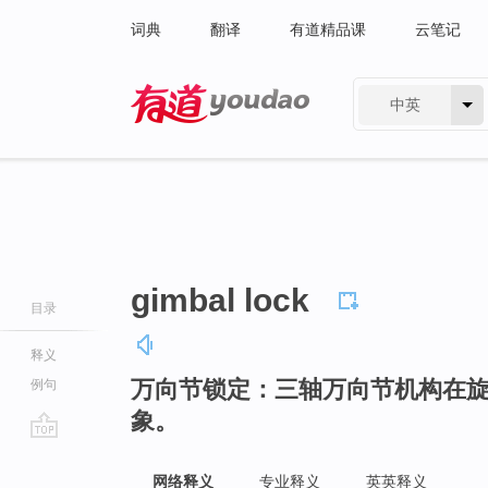
词典
翻译
有道精品课
云笔记
中英
有道 - 网易旗下搜索
gimbal lock
目录
释义
万向节锁定：三轴万向节机构在
例句
象。
go
top
网络释义
专业释义
英英释义