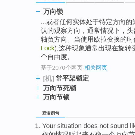
万向锁
...或者任何实体处于特定方向
认的观察方向，通常情况下，头
轴负方向。当使用欧拉变换的时
Lock
),这种现象通常出现在旋
个自由度。
基于2070个网页
-
相关网页
常平架锁定
[机]
万向节死锁
万向节锁
双语例句
Your
situation
does not
sound
li
你
的
情况
听起来
不
像
一个
万向节