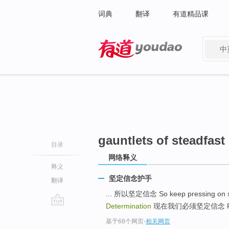
词典
翻译
有道精品课
中
有道 - 网易旗下搜索
gauntlets of steadfast
目录
网络释义
释义
坚定信念护手
翻译
... 所以坚定信念 So keep pressing on s
Determination
现在我们必须坚定信念 Right 
go
基于68个网页
-
相关网页
top