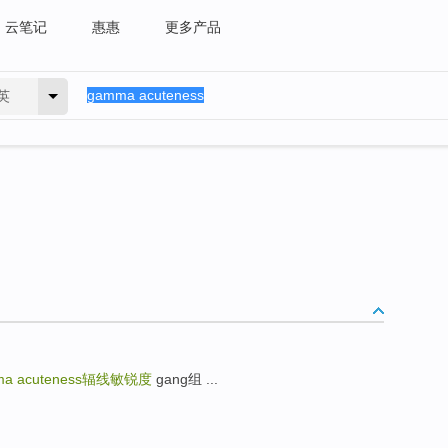
云笔记
惠惠
更多产品
英
a acuteness
辐线敏锐度
gang组 ...