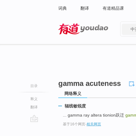
词典
翻译
有道精品课
中
有道 - 网易旗下搜索
gamma acuteness
目录
网络释义
释义
辐线敏锐度
翻译
... gamma ray altera tionion跃迁
gamm
基于16个网页
-
相关网页
go
top