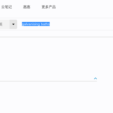
云笔记
惠惠
更多产品
英