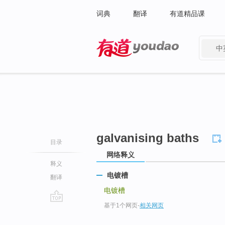
词典
翻译
有道精品课
中
有道 - 网易旗下搜索
galvanising baths
目录
网络释义
释义
电镀槽
翻译
电镀槽
基于1个网页
-
相关网页
go
top