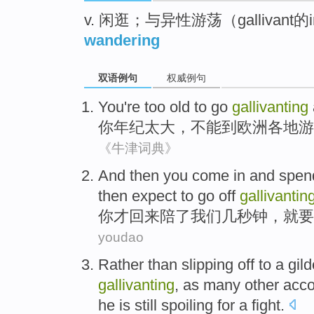
v. 闲逛；与异性游荡（gallivant的
wandering
双语例句
权威例句
You
're
too
old
to
go
gallivanting
你
年纪
太
大
，不能
到
欧洲
各地
游
《牛津词典》
And
then
you
come in
and
spen
then expect to
go
off
gallivantin
你
才
回来
陪
了
我们
几秒钟
，就要
youdao
Rather than slipping
off
to
a
gild
gallivanting
,
as
many
other
acc
he
is still
spoiling
for a fight.