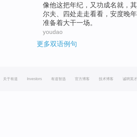
像
他
这
把
年纪，又
功成名就
，
其
尔夫
、四处走走看看，
安度
晚
准备着大干
一
场。
youdao
更多双语例句
关于有道
Investors
有道智选
官方博客
技术博客
诚聘英