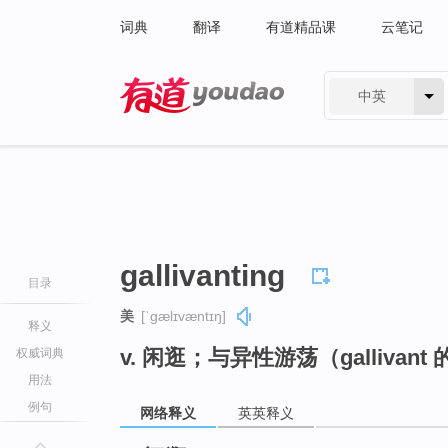
词典
翻译
有道精品课
云笔记
中英
有道 - 网易旗下搜索
gallivanting
目录
美
[ˈɡælɪvæntɪŋ]
释义
v. 闲逛；与异性游荡（gallivant 
权威词典
用法
例句
网络释义
英英释义