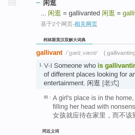
闲逛
go
...
闲逛
= gallivanted
闲逛
=
gall
top
基于2个网页
-
相关网页
柯林斯英汉双解大词典
gallivant
/ˈgælɪˌvænt/
( gallivantin
V-I
Someone who
is gallivanti
1.
of different places looking for
entertainment. 闲逛
[老式]
A girl's place is in the home
例：
filling her head with nonsen
女孩就应待在家里，而不该
同近义词