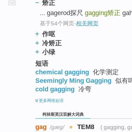
矫正
go
... gagerod探尺
gagging
矫正
gah
top
基于54个网页
-
相关网页
作呕
冷矫正
小绿
短语
chemical gagging
化学测定
Seemingly Ming Gagging
似有
cold gagging
冷弯
更多
网络短语
柯林斯英汉双解大词典
gag
TEM8
/ɡæɡ/
( gagging, g