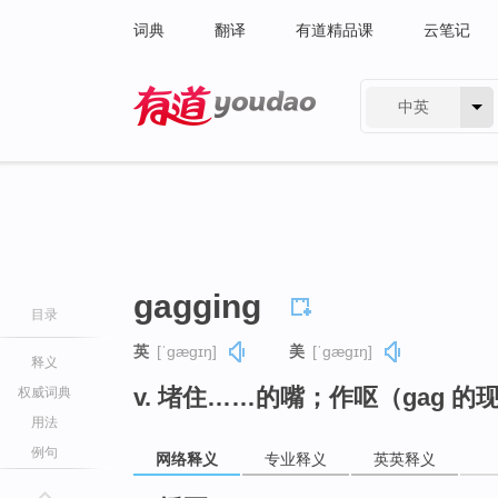
词典
翻译
有道精品课
云笔记
中英
有道 - 网易旗下搜索
gagging
目录
英
[ˈɡæɡɪŋ]
美
[ˈɡæɡɪŋ]
释义
v. 堵住……的嘴；作呕（gag 的
权威词典
用法
例句
网络释义
专业释义
英英释义