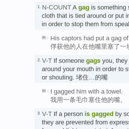
N-COUNT
A
gag
is something 
1.
cloth that is tied around or pu
in order to stop them from s
His captors had put a gag of 
例：
俘获他的人在他嘴里塞了一
V-T
If someone
gags
you, they 
2.
around your mouth in order to 
or shouting. 堵住…的嘴
I gagged him with a towel.
例：
我用一条毛巾塞住他的嘴。
V-T
If a person
is gagged
by so
3.
they are prevented from express