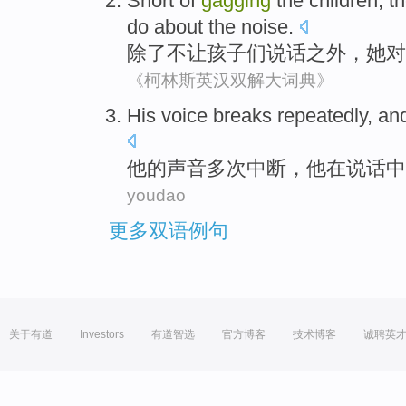
Short of
gagging
the
children
, t
do
about
the
noise
.
除了
不
让
孩子们
说话之外，
她
对
《柯林斯英汉双解大词典》
His
voice
breaks
repeatedly
, a
他
的
声音
多次
中断
，
他
在
说话中
youdao
更多双语例句
关于有道
Investors
有道智选
官方博客
技术博客
诚聘英