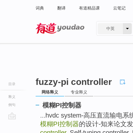
词典
翻译
有道精品课
云笔记
中英
有道 - 网易旗下搜索
fuzzy-pi controller
目录
网络释义
专业释义
释义
模糊PI控制器
例句
...hvdc system-高压直
模糊PI控制器
的设计-知来论文发表中
go
top
controller
, Self-tuning controlle