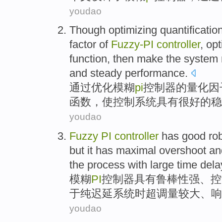
youdao
Though
optimizing
quantificatio
factor
of
Fuzzy-PI
controller
, op
function
,
then make
the
system
and
steady
performance
.
通过
优化
模糊
pi
控制器
的
量化
因
函数
，
使
控制
系统
具有
很好的
稳
youdao
Fuzzy
PI
controller
has
good
ro
but
it
has maximal
overshoot
an
the process with
large
time
dela
模糊
PI
控制器
具有
鲁棒性强
、
控
于
纯迟延系统
时
超调量
较大
、
响
youdao