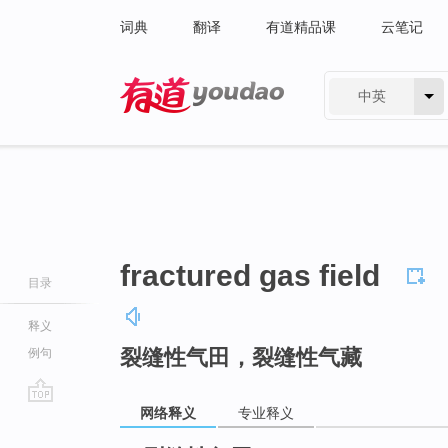
词典
翻译
有道精品课
云笔记
中英
有道 - 网易旗下搜索
fractured gas field
目录
释义
裂缝性气田，裂缝性气藏
例句
网络释义
专业释义
go
top