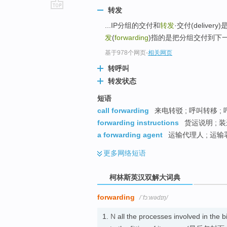
转发
go
...IP分组的交付和
转发
·交付(deliv
top
发
(
forwarding
)指的是把分组交付到下
基于978个网页
-
相关网页
转呼叫
转发状态
短语
call forwarding
来电转驳 ; 呼叫转移 ;
forwarding instructions
货运说明 ; 装
a forwarding agent
运输代理人 ; 运输
更多
网络短语
柯林斯英汉双解大词典
forwarding
/ˈfɔːwədɪŋ/
1.
N
all the processes involved in the 