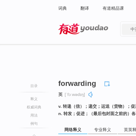
词典
翻译
有道精品课
中
有道 - 网易旗下搜索
forwarding
目录
英
[ˈfɔːwədɪŋ]
释义
v. 转递（信）；递交；运送（货物）；促进
权威词典
n. 转发；促进；（最后包封面之前的）
用法
例句
网络释义
专业释义
英英