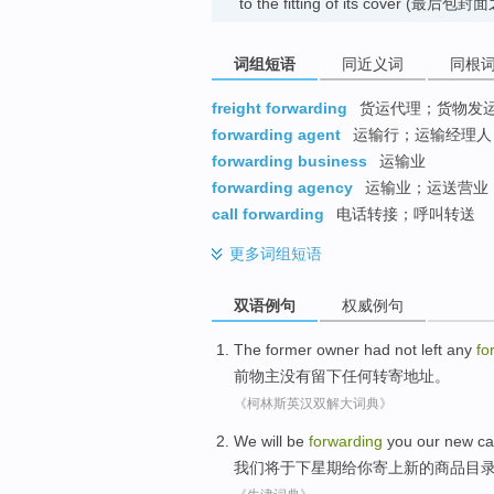
to the fitting of its cover 
词组短语
同近义词
同根
freight forwarding
货运代理；货物发
forwarding agent
运输行；运输经理人
forwarding business
运输业
forwarding agency
运输业；运送营业
call forwarding
电话转接；呼叫转送
更多
词组短语
双语例句
权威例句
The former
owner
had not
left
any
fo
前
物主
没有
留下
任何
转寄
地址。
《柯林斯英汉双解大词典》
We
will be
forwarding
you
our
new
ca
我们
将
于
下
星期
给
你
寄上
新的
商品
目