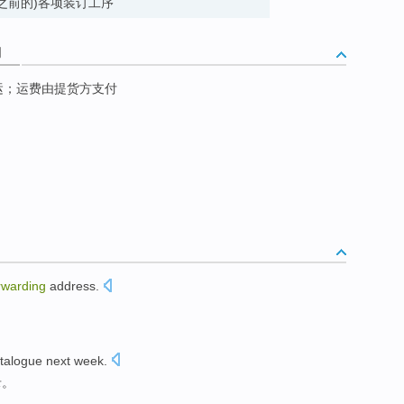
(最后包封面之前的)各项装订工序
词
运；运费由提货方支付
rwarding
address
.
talogue
next
week
.
录。