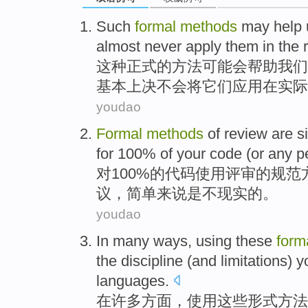
Such
formal
methods
may
help
almost
never
apply
them
in
the
这种
正式
的
方法
可能会
帮助
我们
基本上
决不会
将
它们
应用
在
实际
youdao
Formal
methods
of review are
s
for
100%
of
your code
(or any
p
对
100%
的
代码
使用评审
的
规范
议
，
简单
来说是不
现实
的。
youdao
In
many
ways
,
using
these
form
the discipline (
and
limitations
) y
languages
.
在
许多
方面
，
使用
这些
形式
方法