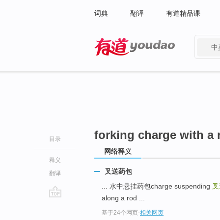
词典
翻译
有道精品课
中
有道 - 网易旗下搜索
forking charge with a 
目录
网络释义
释义
叉送药包
翻译
... 水中悬挂药包charge suspending
叉送
along a rod ...
go
基于24个网页
-
相关网页
top