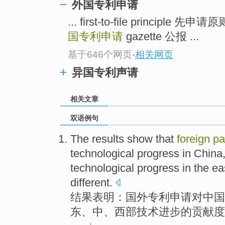
外国专利申请
... first-to-file principle 先申请
国专利申请
gazette 公报 ...
基于646个网页
-
相关网页
异国专利声请
相关文章
双语例句
The results
show that
foreign
pa
technological
progress
in
China
technological progress in the
ea
different
.
结果
表明
：
国外
专利
申请
对
中国
东
、
中
、
西部
技术进步
的
贡献度