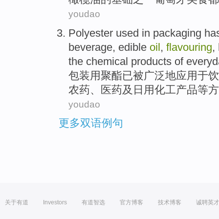
youdao
Polyester
used in packaging
ha
beverage
,
edible
oil
,
flavouring
,
the
chemical
products
of everyd
包装用
聚酯
已
被
广泛
地
应用
于
饮
农药
、
医药
及
日用化工产品等方
youdao
更多双语例句
关于有道
Investors
有道智选
官方博客
技术博客
诚聘英