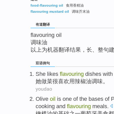
top
food-flavouring oil
食用香精油
flavouring mustard oil
调味芥末油
有道翻译
flavouring oil
调味油
以上为机器翻译结果，长、整句
双语例句
She
likes
flavouring
dishes
with
她
做菜
很
喜欢
用
辣椒油
调味。
youdao
Olive
oil
is one
of
the
bases
of
P
cooking
and
flavouring
meals
.
橄榄油
的
基础之一
葡萄牙
美食
都