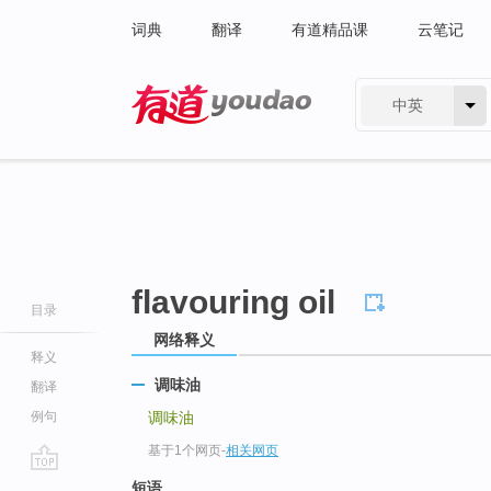
词典
翻译
有道精品课
云笔记
中英
有道 - 网易旗下搜索
flavouring oil
目录
网络释义
释义
调味油
翻译
例句
调味油
基于1个网页
-
相关网页
go
短语