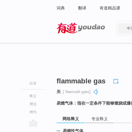
词典
翻译
有道精品课
中
有道 - 网易旗下搜索
flammable gas
目录
美
[ˈflæməbl ɡæs]
释义
易燃气体：指在一定条件下能够燃烧或爆
用法
例句
网络释义
专业释义
go
易燃性气体