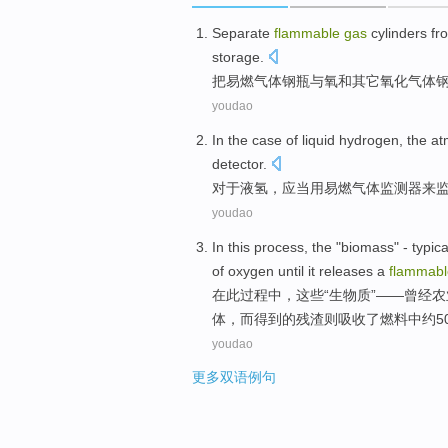
Separate
flammable
gas
cylinders
fr
storage
.
把
易燃
气体
钢瓶
与
氧
和
其它
氧化
气体
youdao
In the case
of liquid
hydrogen
,
the a
detector
.
对于
液氢
，
应当
用
易燃
气体
监测器
来
youdao
In
this
process
,
the
"
biomass
" -
typica
of oxygen
until
it
releases
a
flammabl
在
此
过程中
，
这些
“
生物质
”——
曾经农
体，
而得到
的残渣则吸收了燃料中约5
youdao
更多双语例句