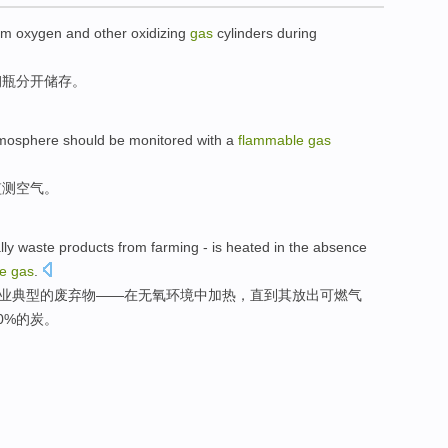
om
oxygen
and
other
oxidizing
gas
cylinders during
钢瓶分开
储存
。
tmosphere
should be
monitored
with a
flammable
gas
监测
空气
。
lly
waste products from
farming
- is
heated
in the
absence
e
gas
.
业
典型
的
废弃物
——在
无
氧
环境中
加热
，
直到
其
放出
可燃
气
0%的炭。