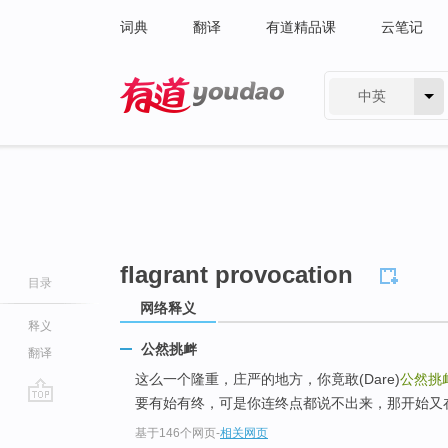
词典
翻译
有道精品课
云笔记
中英
有道 - 网易旗下搜索
flagrant provocation
目录
网络释义
释义
公然挑衅
翻译
这么一个隆重，庄严的地方，你竟敢(Dare)
公然挑
要有始有终，可是你连终点都说不出来，那开始又
go
基于146个网页
-
相关网页
top