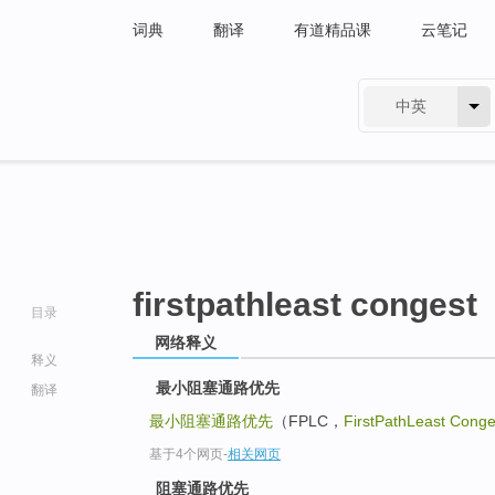
词典
翻译
有道精品课
云笔记
中英
有道 - 网易旗下搜索
firstpathleast congest
目录
网络释义
释义
最小阻塞通路优先
翻译
最小阻塞通路优先
（FPLC，
FirstPathLeast Conge
基于4个网页
-
相关网页
go
top
阻塞通路优先