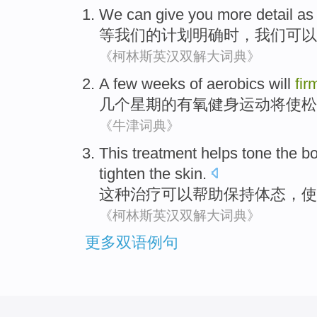
We
can
give
you
more
detail
as
等
我们
的
计划
明确
时，
我们
可以
《柯林斯英汉双解大词典》
A few
weeks
of
aerobics
will
fi
几个
星期
的
有氧健身运动
将
使
松
《牛津词典》
This
treatment
helps
tone the b
tighten
the
skin
.
这种
治疗
可以帮助
保持
体态
，使
《柯林斯英汉双解大词典》
更多双语例句