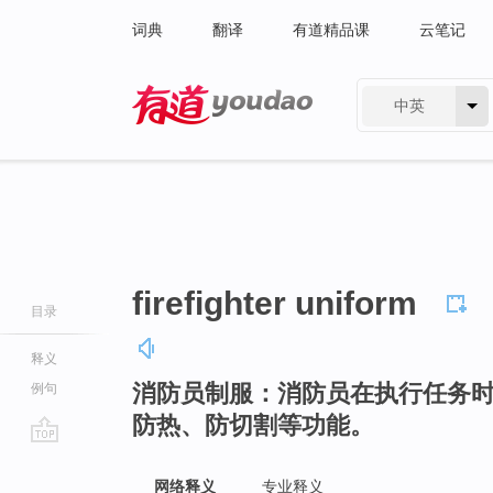
词典
翻译
有道精品课
云笔记
中英
有道 - 网易旗下搜索
firefighter uniform
目录
释义
消防员制服：消防员在执行任务
例句
防热、防切割等功能。
go
top
网络释义
专业释义