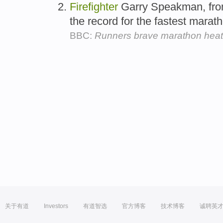
Firefighter
Garry Speakman, fro
the record for the fastest maratho
BBC:
Runners brave marathon hea
关于有道
Investors
有道智选
官方博客
技术博客
诚聘英