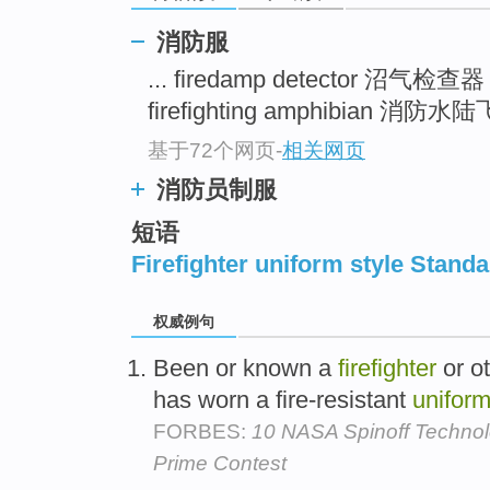
消防服
... firedamp detector 沼气检查
firefighting amphibian 消防水陆飞
基于72个网页
-
相关网页
消防员制服
短语
Firefighter uniform style Stand
权威例句
Been or known a
firefighter
or o
has worn a fire-resistant
unifor
FORBES:
10 NASA Spinoff Techno
Prime Contest