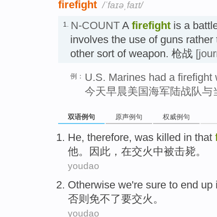
firefight
/ˈfaɪəˌfaɪt/
N-COUNT
A
firefight
is a battl
1.
involves the use of guns rathe
other sort of weapon. 枪战
[jou
U.S. Marines had a firefight
例：
今天早晨美国海军陆战队与
双语例句
原声例句
权威例句
He
,
therefore
, was killed
in
that
他
。
因此
，
在
交火
中被击毙。
youdao
Otherwise
we're sure to
end up 
否则
免不了要
交火
。
youdao