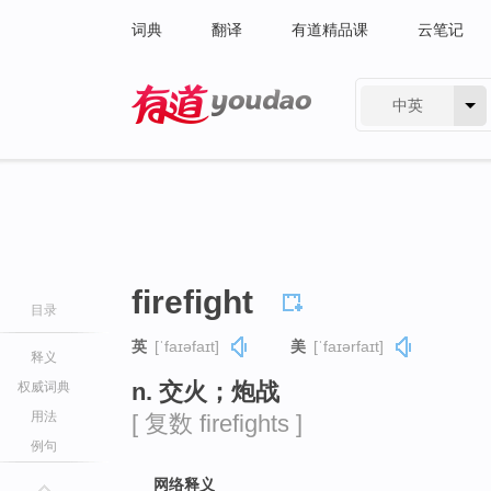
词典
翻译
有道精品课
云笔记
中英
有道 - 网易旗下搜索
firefight
目录
英
[ˈfaɪəfaɪt]
美
[ˈfaɪərfaɪt]
释义
n. 交火；炮战
权威词典
用法
[ 复数 firefights ]
例句
网络释义