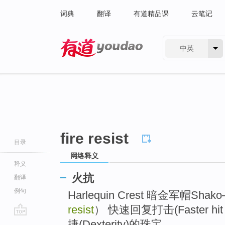
词典
翻译
有道精品课
云笔记
中英
有道 - 网易旗下搜索
fire resist
目录
网络释义
释义
火抗
翻译
例句
Harlequin Crest 暗金军帽S
resist
） 快速回复打击(Faster hit r
go
捷(Dexterity)的珠宝