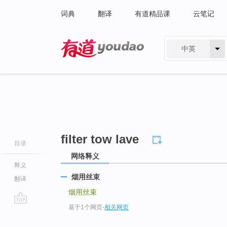
词典
翻译
有道精品课
云笔记
中英
有道 - 网易旗下搜索
filter tow lave
目录
网络释义
释义
烟用丝束
翻译
烟用丝束
基于1个网页
-
相关网页
go
top