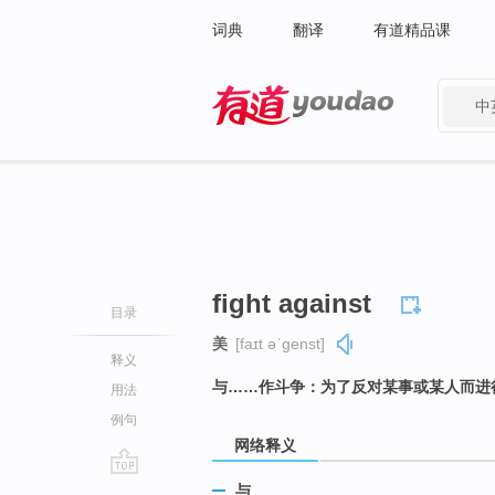
词典
翻译
有道精品课
中
有道 - 网易旗下搜索
fight against
目录
美
[faɪt əˈɡenst]
释义
与……作斗争：为了反对某事或某人而进
用法
例句
网络释义
go
与