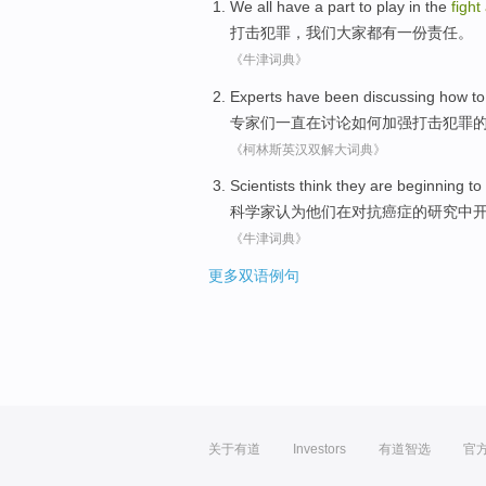
We
all
have
a
part to play in the
fight
打击
犯罪，
我们
大家都
有
一
份责任。
《牛津词典》
Experts
have been
discussing
how to
专家们
一直
在
讨论
如何
加强
打击
犯罪
《柯林斯英汉双解大词典》
Scientists
think
they
are
beginning to
科学家
认为
他们
在
对抗
癌症
的研究中
《牛津词典》
更多双语例句
关于有道
Investors
有道智选
官