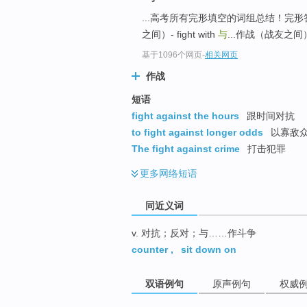
top
...高考所有完形填空的词组总结！完形答...-爱..
之间）- fight with
与
...作战（战友之间）-
基于1096个网页
-
相关网页
作战
短语
fight against the hours
跟时间对抗
to fight against longer odds
以寡敌众 
The fight against crime
打击犯罪
更多
网络短语
同近义词
v. 对抗；反对；与……作斗争
counter
,
sit down on
双语例句
原声例句
权威