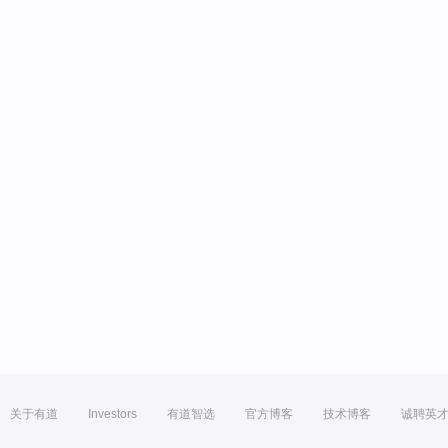
关于有道
Investors
有道智选
官方博客
技术博客
诚聘英