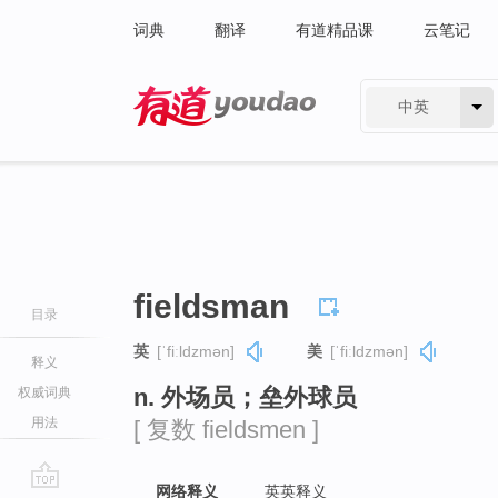
词典
翻译
有道精品课
云笔记
中英
有道 - 网易旗下搜索
fieldsman
目录
英
[ˈfiːldzmən]
美
[ˈfiːldzmən]
释义
n. 外场员；垒外球员
权威词典
用法
[ 复数 fieldsmen ]
网络释义
英英释义