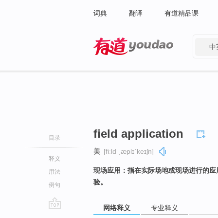
词典
翻译
有道精品课
中
有道 - 网易旗下搜索
field application
目录
美
[fiːld ˌæplɪˈkeɪʃn]
释义
现场应用：指在实际场地或现场进行的应
用法
验。
例句
网络释义
专业释义
go