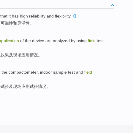
that
it
has
high
reliability
and
flexibility
.
的
可靠性
和
灵活性
。
application
of the
device
are
analyzed
by using
field
test
电
效果
及
现场
应用情况
。
f
the
compactometer
,
indoor
sample
test
and
field
块
试验
及
现场
应用
试验情况。