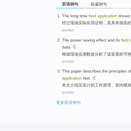
双语例句
权威例句
The long
time
field
application
shows 
经过
现场
实际应用
证明
，
其
具有
很高
youdao
The
power saving
effect
and
its
field
data
.
根据
现场
实测
数据
分析
了该
装置
的
节
youdao
This paper
describes
the
principles
o
application
test.
本文
介绍
压
实
计
的
工作
原理
、
室内
模
youdao
更多双语例句