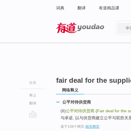
词典
翻译
有道精品课
中
有道 - 网易旗下搜索
fair deal for the suppli
目录
网络释义
释义
公平对待供货商
翻译
(6)
公平对待供货商
(
Fair deal for the s
与承诺, 以与供货商建立公平与双胜关
go
基于108个网页
-
相关网页
top