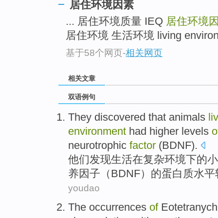
居住环境因素
... 居住环境质量 IEQ
居住环境
居住环境 生活环境 living environm
基于58个网页
-
相关网页
相关文章
双语例句
They
discovered that
animals
li
environment
had
higher
levels
o
neurotrophic
factor
(
BDNF
).
他们
发现
生活
在
复杂
环境下
的
小
养
因子
（
BDNF
）的
蛋白质
水平
youdao
The occurrences
of
Eotetranych