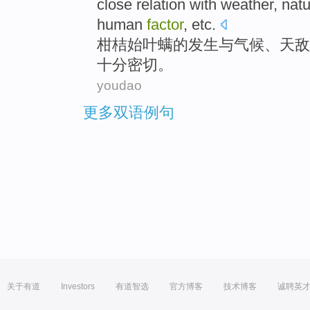
close
relation
with
weather
, nat
human
factor
,
etc
.
柑桔始
叶
螨的发生
与
气候
、
天敌
十分
密切
。
youdao
更多双语例句
关于有道
Investors
有道智选
官方博客
技术博客
诚聘英