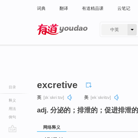
词典
翻译
有道精品课
云笔记
中英
有道 - 网易旗下搜索
excretive
目录
英
[ɪkˈskriːtɪv]
美
[ekˈskritɪv]
释义
adj. 分泌的；排泄的；促进排泄
用法
例句
网络释义
go