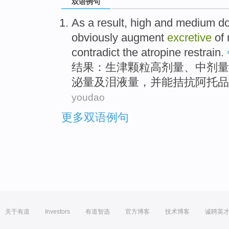
双语例句
As a
result
,
high
and
medium d
obviously
augment
excretive
of
contradict
the atropine
restrain
.
结果
：
生津
颗粒
高
剂量
、中剂量
泌
量
及
泪液量，
并
能拮
抗
阿托品
youdao
更多双语例句
关于有道
Investors
有道智选
官方博客
技术博客
诚聘英