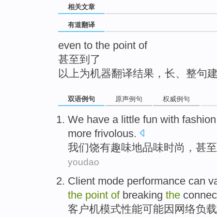
相关文章
top
有道翻译
even to the point of
甚至到了
以上为机器翻译结果，长、整句
双语例句
原声例句
权威例句
We
have a little
fun
with
fashion
more
frivolous
.
我们
饶有
趣味
地
品味时尚
，
甚至
youdao
Client
mode
performance
can
v
the
point
of
breaking
the
connec
客户机
模式
性能
可能
因
网络
负载