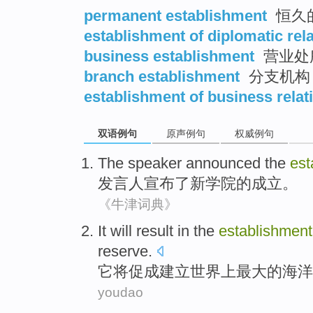
permanent establishment
恒久
establishment of diplomatic rel
business establishment
营业处
branch establishment
分支机构
establishment of business relat
双语例句
原声例句
权威例句
The speaker
announced
the
est
发言人
宣布
了
新
学院
的
成立
。
《牛津词典》
It
will
result in the
establishment
reserve
.
它
将
促成建立
世界上
最大
的
海洋
youdao