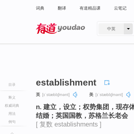
词典
翻译
有道精品课
云笔记
中英
有道 - 网易旗下搜索
establishment
目录
英
[ɪˈstæblɪʃmənt]
美
[ɪˈstæblɪʃmənt]
释义
n. 建立，设立；权势集团，现
权威词典
用法
结婚；英国国教，苏格兰长老会
例句
[ 复数 establishments ]