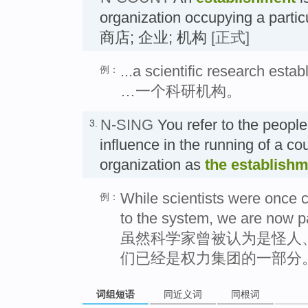
organization occupying a particu
商店; 企业; 机构
[正式]
...a scientific research esta
例：
…一个科研机构。
N-SING
You refer to the peop
3.
influence in the running of a cou
organization as
the
establishm
While scientists were once 
例：
to the system, we are now pa
虽然科学家曾被认为是怪人
们已经是权力集团的一部分
词组短语
同近义词
同根词