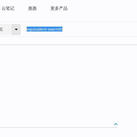
云笔记
惠惠
更多产品
英