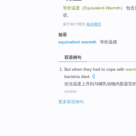
等价温度
（
Equivalent-Warmth
） 包
语。
基于89个网页
-
相关网页
短语
equivalent warmth
等价温感
双语例句
But
when
they had
to
cope
with
warm
bacteria
died
.
但
当
温度上升
到
与
哺乳
动物
内脏
器官
youdao
更多双语例句