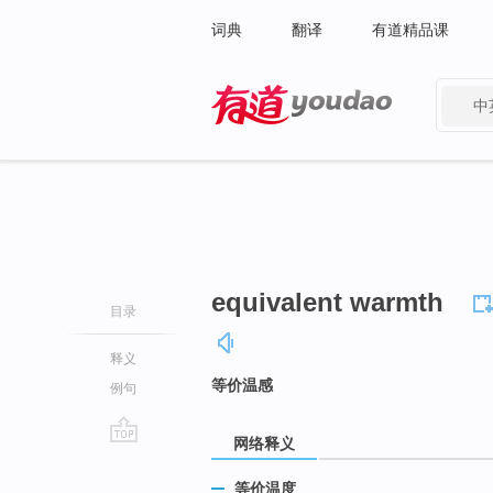
词典
翻译
有道精品课
中
有道 - 网易旗下搜索
equivalent warmth
目录
释义
等价温感
例句
网络释义
go
top
等价温度