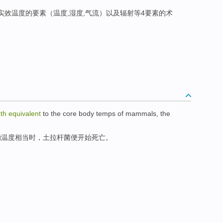
含实效温度的要素（温度,湿度,气流）以及辐射等4要素的术
th
equivalent
to the
core body temps
of
mammals
, the
的
温度
相当
时，土拉
杆菌
便开始
死亡
。