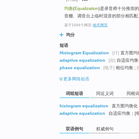
top
均衡
(
Equalization
)是录音师十分推崇
音棚、调音台上临时混音的部分相匹配
基于1694个网页
-
相关网页
均分
短语
Histogram Equalization
[计]
直方图均衡
adaptive equalization
[自]
自适应均衡 
phase equalization
[电子]
相位均衡 ;
更多
网络短语
词组短语
同近义词
同根
histogram equalization
直方图均衡化
adaptive equalization
自适应均衡；[
双语例句
权威例句