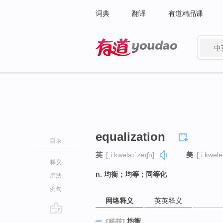
词典
翻译
有道精品课
中
有道 - 网易旗下搜索
equalization
目录
英
[ˌiːkwəlaɪˈzeɪʃn]
美
[ˌiːkwələ
释义
n. 均衡；均等；同等化
用法
例句
网络释义
英英释义
go
均衡
[科技]