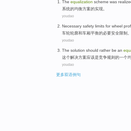
The
equalization
scheme was
realize
系统
的
均衡
方案
的
实现
。
youdao
Necessary
safety
limits
for
wheel
prof
车轮
轮廓
和
车厢
平衡
的必要
安全
限制
youdao
The
solution
should rather
be
an
equa
这个
解决方案
应该
是
竞争
规则
的
一个
youdao
更多双语例句