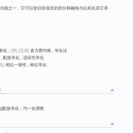
的功能之一，它可以使目前混音的部分精确地与以前在其它录
。
化 ;
[测]
[遥感]
直方图均衡 ; 等化法
; 配接等化 ; 适应性等化
[电]
相位一致性 ; 相位等化
词
电]配接等化；均一化调整