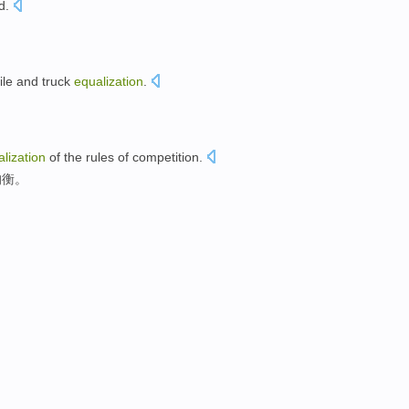
d
.
ile
and
truck
equalization
.
。
lization
of
the
rules
of
competition
.
均衡
。