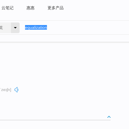
云笔记
惠惠
更多产品
英
ˈzeɪʃn]