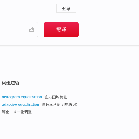
登录
词组短语
histogram equalization
直方图均衡化
adaptive equalization
自适应均衡；[电]配接
等化；均一化调整