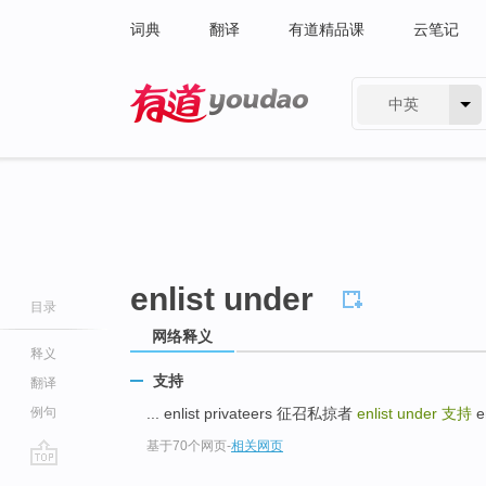
词典
翻译
有道精品课
云笔记
中英
有道 - 网易旗下搜索
enlist under
目录
网络释义
释义
支持
翻译
例句
... enlist privateers 征召私掠者
enlist under
支持
en
基于70个网页
-
相关网页
go