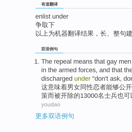
有道翻译
top
enlist under
争取下
以上为机器翻译结果，长、整句
双语例句
The
repeal
means that
gay
men
in
the
armed forces,
and
that
th
discharged
under
"don't ask, don
这
意味着
男女
同性恋者
能够
公开
策而
被
开除
的
13000名
士兵
也
可
youdao
更多双语例句