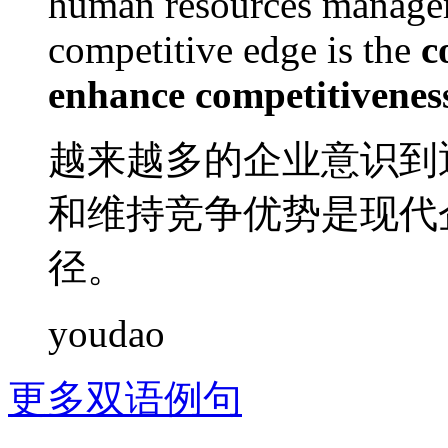
human
resources
manage
competitive
edge
is
the
c
enhance
competitivenes
越来越
多
的
企业
意识
到
和
维持
竞争
优势
是
现代
径。
youdao
更多双语例句