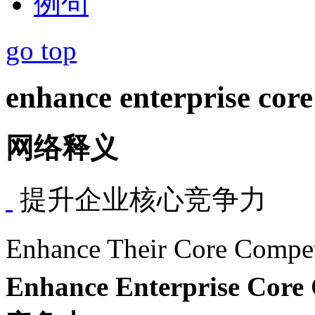
例句
go top
enhance enterprise core
网络释义
提升企业核心竞争力
Enhance Their Core C
Enhance Enterprise Core