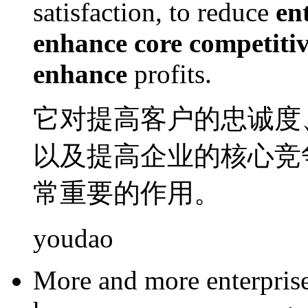
satisfaction
, to
reduce
en
enhance
core
competiti
enhance
profits
.
它
对
提高
客户
的
忠诚度
以及
提高企业
的
核心
竞
常
重要
的作用。
youdao
More and more
enterpris