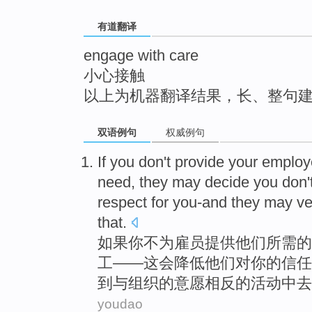
top
有道翻译
engage with care
小心接触
以上为机器翻译结果，长、整句
双语例句
权威例句
If
you
don
't
provide
your emplo
need
, they
may
decide you
don'
respect for you-and
they
may
ve
that.
如果
你
不
为
雇员
提供
他们
所需
的
工——这会降低
他们
对你的
信任
到与组织的意愿
相反
的
活动
中去
youdao