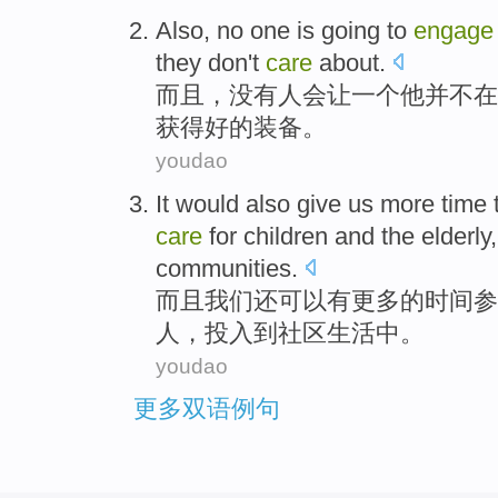
Also
,
no
one
is
going
to
engage
they
don't
care
about
.
而且
，
没有
人
会
让
一个
他
并不
在
获得好的装备。
youdao
It
would
also
give
us
more
time
care
for
children
and
the elderly
communities
.
而且
我们
还
可以
有更多
的
时间
参
人
，
投入
到社区
生活
中。
youdao
更多双语例句